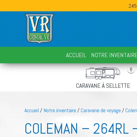
245
ACCUEIL
NOTRE INVENTAIR
6
CARAVANE À SELLETTE
Accueil
/
Notre inventaire
/
Caravane de voyage
/
Cole
COLEMAN – 264RL 