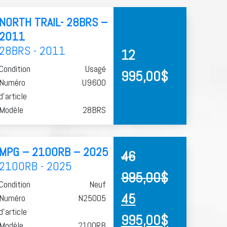
NORTH TRAIL- 28BRS –
2011
28BRS - 2011
12
Condition
Usagé
995,00
$
Numéro
U9600
d'article
Modèle
28BRS
MPG – 2100RB – 2025
46
2100RB - 2025
995,00
$
Condition
Neuf
45
Numéro
N25005
d'article
995,00
$
Modèle
2100RB