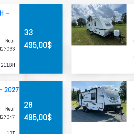
H –
33
Neuf
495,00
$
N27063
211BH
– 2027
28
Neuf
495,00
$
N27047
13T