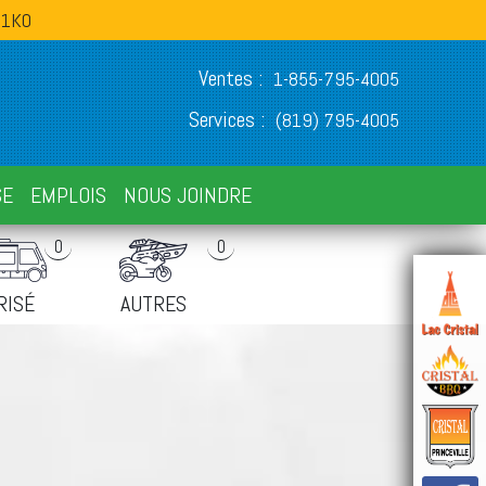
 1K0
Ventes :
1-855-795-4005
Services :
(819) 795-4005
SE
EMPLOIS
NOUS JOINDRE
0
0
RISÉ
AUTRES