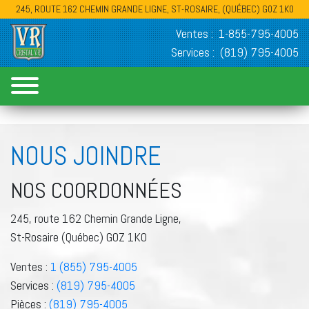
245, ROUTE 162 CHEMIN GRANDE LIGNE, ST-ROSAIRE, (QUÉBEC) G0Z 1K0
Ventes :
1-855-795-4005
Services :
(819) 795-4005
NOUS JOINDRE
NOS COORDONNÉES
245, route 162 Chemin Grande Ligne,
St-Rosaire (Québec) G0Z 1K0
Ventes :
1 (855) 795-4005
Services :
(819) 795-4005
Pièces :
(819) 795-4005