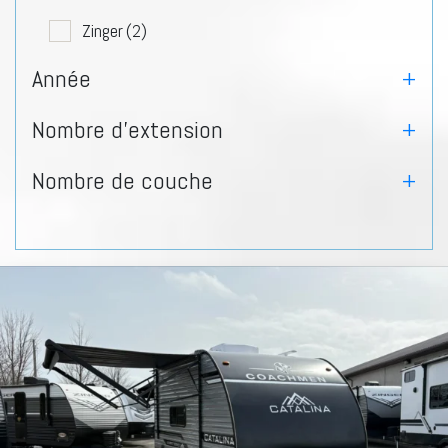
Zinger
(2)
Caravane à sellette
(3)
Année
+
Cruiser
(1)
Nombre d'extension
+
Coleman
(3)
Nombre de couche
+