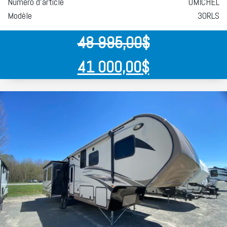
Numéro d'article
UMICHEL
Modèle
30RLS
48 995,00
$
41 000,00
$