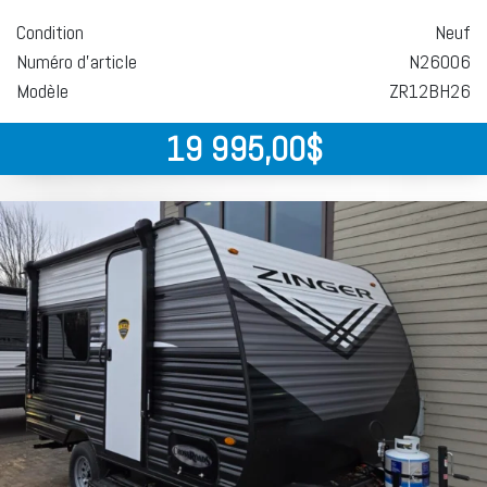
Condition
Neuf
Numéro d'article
N26006
Modèle
ZR12BH26
19 995,00
$