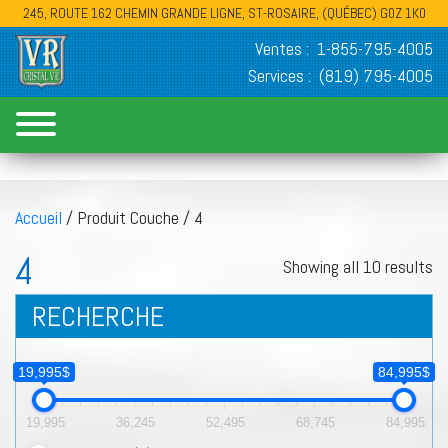
245, ROUTE 162 CHEMIN GRANDE LIGNE, ST-ROSAIRE, (QUÉBEC) G0Z 1K0
Ventes :
1-855-795-4005
Services :
(819) 795-4005
Accueil
/ Produit Couche / 4
4
Showing all 10 results
RECHERCHE
19,995$
84,995$
19,995
36,245
52,495
68,745
84,995