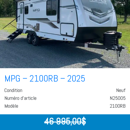
MPG – 2100RB – 2025
Condition
Neuf
Numéro d'article
N25005
Modèle
2100RB
46 995,00
$