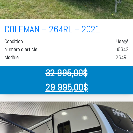
COLEMAN – 264RL – 2021
Condition
Usagé
Numéro d'article
u0342
Modèle
264RL
32 995,00
$
29 995,00
$