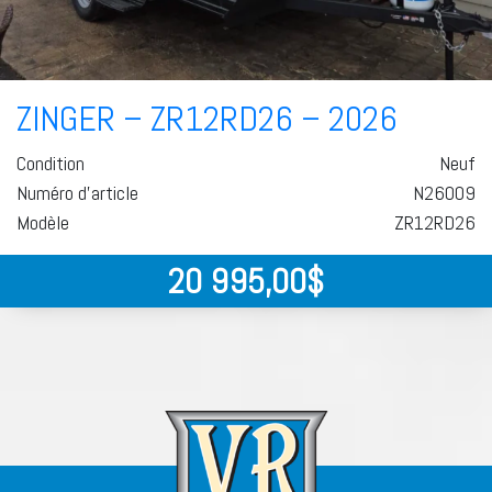
ZINGER – ZR12RD26 – 2026
Condition
Neuf
Numéro d'article
N26009
Modèle
ZR12RD26
20 995,00
$