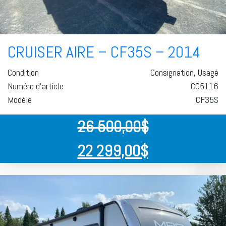
CRUISER AIRE – CF35S – 2014
Condition
Consignation, Usagé
Numéro d'article
C05116
Modèle
CF35S
26 500,00
$
22 299,00
$