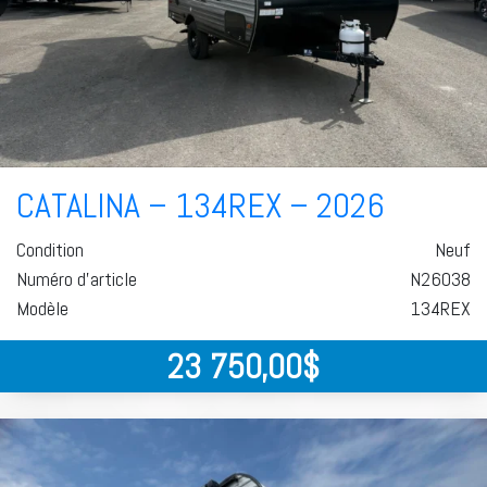
CATALINA – 134REX – 2026
Condition
Neuf
Numéro d'article
N26038
Modèle
134REX
23 750,00
$