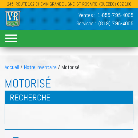
245, ROUTE 162 CHEMIN GRANDE LIGNE, ST-ROSAIRE, (QUÉBEC) G0Z 1K0
Ventes :
1-855-795-4005
Services :
(819) 795-4005
Accueil
/
Notre inventaire
/ Motorisé
MOTORISÉ
RECHERCHE