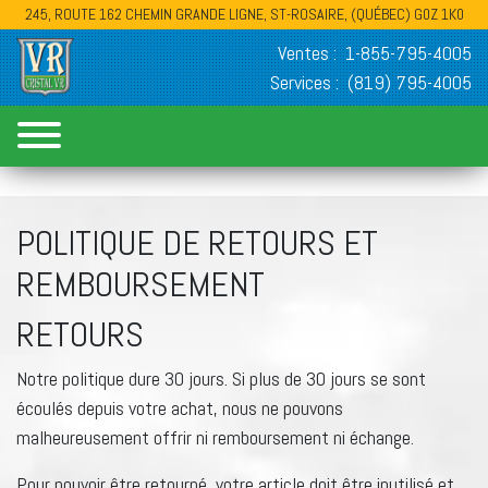
245, ROUTE 162 CHEMIN GRANDE LIGNE, ST-ROSAIRE, (QUÉBEC) G0Z 1K0
Ventes :
1-855-795-4005
Services :
(819) 795-4005
POLITIQUE DE RETOURS ET
REMBOURSEMENT
RETOURS
Notre politique dure 30 jours. Si plus de 30 jours se sont
écoulés depuis votre achat, nous ne pouvons
malheureusement offrir ni remboursement ni échange.
Pour pouvoir être retourné, votre article doit être inutilisé et