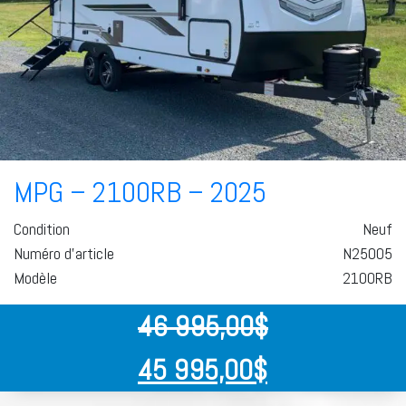
MPG – 2100RB – 2025
Condition
Neuf
Numéro d'article
N25005
Modèle
2100RB
46 995,00
$
45 995,00
$