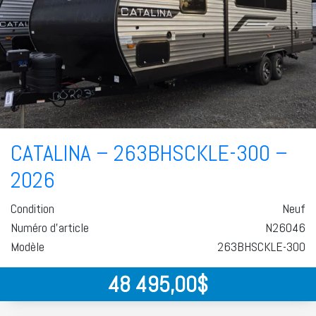
CATALINA – 263BHSCKLE-300 –
2026
Condition
Neuf
Numéro d'article
N26046
Modèle
263BHSCKLE-300
48 495,00
$