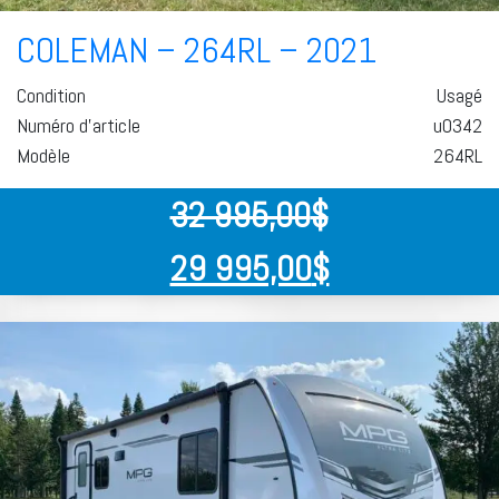
COLEMAN – 264RL – 2021
Condition
Usagé
Numéro d'article
u0342
Modèle
264RL
32 995,00
$
29 995,00
$