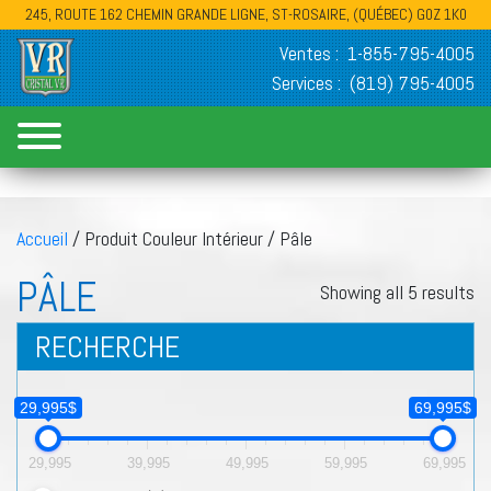
245, ROUTE 162 CHEMIN GRANDE LIGNE, ST-ROSAIRE, (QUÉBEC) G0Z 1K0
Ventes :
1-855-795-4005
Services :
(819) 795-4005
Accueil
/ Produit Couleur Intérieur / Pâle
PÂLE
Showing all 5 results
RECHERCHE
29,995$
69,995$
29,995
39,995
49,995
59,995
69,995