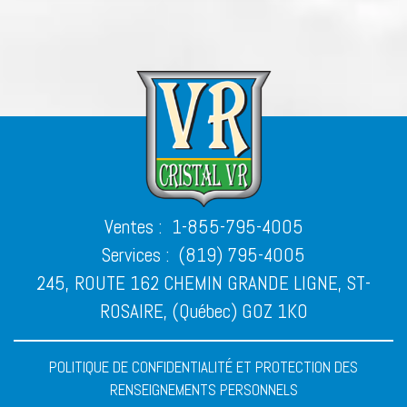
Ventes :
1-855-795-4005
Services :
(819) 795-4005
245, ROUTE 162 CHEMIN GRANDE LIGNE, ST-
ROSAIRE, (Québec) G0Z 1K0
POLITIQUE DE CONFIDENTIALITÉ ET PROTECTION DES
RENSEIGNEMENTS PERSONNELS