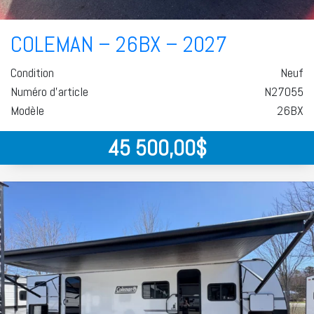
COLEMAN – 26BX – 2027
Condition
Neuf
Numéro d'article
N27055
Modèle
26BX
45 500,00
$