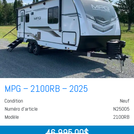
MPG – 2100RB – 2025
Condition
Neuf
Numéro d'article
N25005
Modèle
2100RB
46 995,00
$