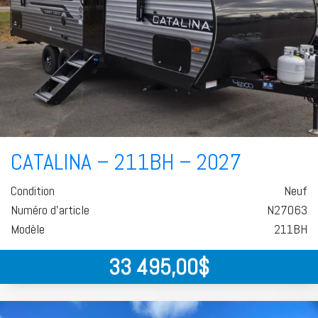
CATALINA – 211BH – 2027
Condition
Neuf
Numéro d'article
N27063
Modèle
211BH
33 495,00
$