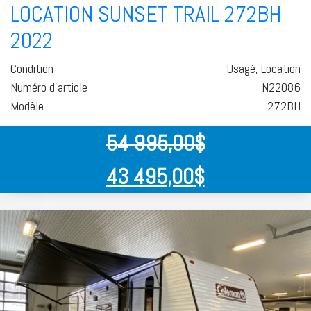
LOCATION SUNSET TRAIL 272BH
2022
Condition
Usagé, Location
Numéro d'article
N22086
Modèle
272BH
54 995,00
$
43 495,00
$