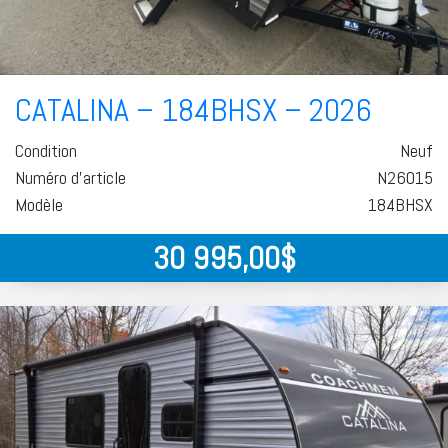
CATALINA – 184BHSX – 2026
Condition
Neuf
Numéro d'article
N26015
Modèle
184BHSX
30 995,00
$