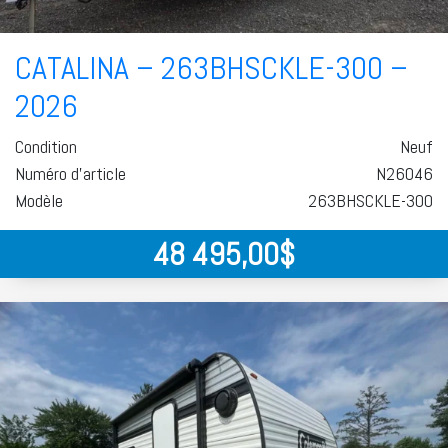
CATALINA – 263BHSCKLE-300 –
2026
Condition
Neuf
Numéro d'article
N26046
Modèle
263BHSCKLE-300
48 495,00
$