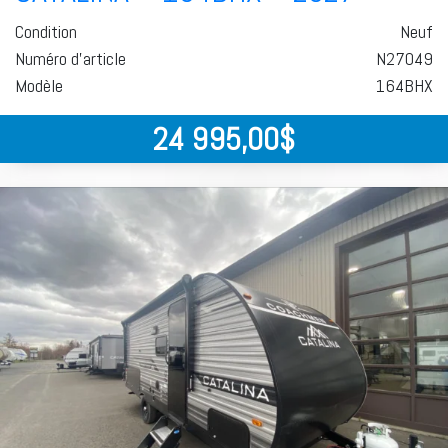
Condition
Neuf
Numéro d'article
N27049
Modèle
164BHX
24 995,00
$