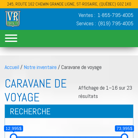
245, ROUTE 162 CHEMIN GRANDE LIGNE, ST-ROSAIRE, (QUÉBEC) G0Z 1K0
Ventes :
1-855-795-4005
Services :
(819) 795-4005
Accueil
/
Notre inventaire
/ Caravane de voyage
CARAVANE DE
Affichage de 1–16 sur 23
VOYAGE
résultats
RECHERCHE
12,995$
73,995$