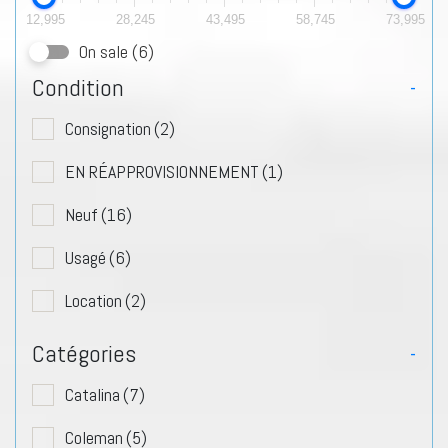
12,995
28,245
43,495
58,745
73,995
On sale
(6)
Condition
-
Consignation
(2)
EN RÉAPPROVISIONNEMENT
(1)
Neuf
(16)
Usagé
(6)
Location
(2)
Catégories
-
Catalina
(7)
Coleman
(5)