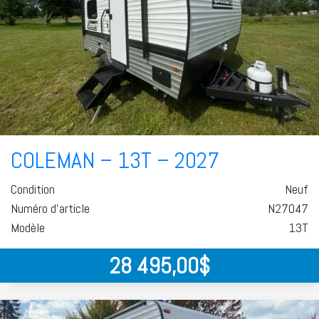
COLEMAN – 13T – 2027
Condition
Neuf
Numéro d'article
N27047
Modèle
13T
28 495,00
$