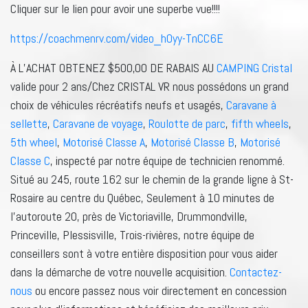
Cliquer sur le lien pour avoir une superbe vue!!!!
https://coachmenrv.com/video_h0yy-TnCC6E
À L’ACHAT OBTENEZ $500,00 DE RABAIS AU
CAMPING Cristal
valide pour 2 ans/Chez CRISTAL VR nous possédons un grand
choix de véhicules récréatifs neufs et usagés,
Caravane à
sellette
,
Caravane de voyage
,
Roulotte de parc
,
fifth wheels
,
5th wheel
,
Motorisé Classe A
,
Motorisé Classe B
,
Motorisé
Classe C
, inspecté par notre équipe de technicien renommé.
Situé au 245, route 162 sur le chemin de la grande ligne à St-
Rosaire au centre du Québec, Seulement à 10 minutes de
l’autoroute 20, près de Victoriaville, Drummondville,
Princeville, Plessisville, Trois-rivières, notre équipe de
conseillers sont à votre entière disposition pour vous aider
dans la démarche de votre nouvelle acquisition.
Contactez-
nous
ou encore passez nous voir directement en concession