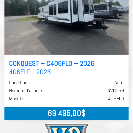
CONQUEST – C406FLD – 2026
406FLD - 2026
Condition
Neuf
Numéro d'article
N26059
Modèle
406FLD
89 495,00
$