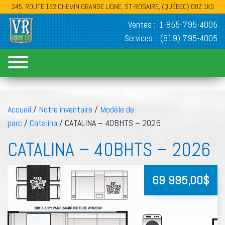
245, ROUTE 162 CHEMIN GRANDE LIGNE, ST-ROSAIRE, (QUÉBEC) G0Z 1K0
Ventes :
1-855-795-4005
Services :
(819) 795-4005
Accueil
/
Notre inventaire
/
Modèle de
parc
/
Catalina
/ CATALINA – 40BHTS – 2026
CATALINA – 40BHTS – 2026
69 995,00
$