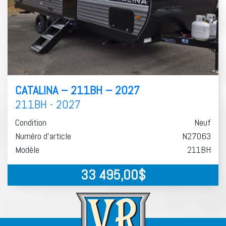
CATALINA – 211BH – 2027
211BH - 2027
Condition
Neuf
Numéro d'article
N27063
Modèle
211BH
33 495,00
$