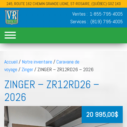
245, ROUTE 162 CHEMIN GRANDE LIGNE, ST-ROSAIRE, (QUÉBEC) G0Z 1K0
Ventes :
1-855-795-4005
Services :
(819) 795-4005
Accueil
/
Notre inventaire
/
Caravane de
voyage
/
Zinger
/ ZINGER – ZR12RD26 – 2026
ZINGER – ZR12RD26 –
2026
20 995,00
$