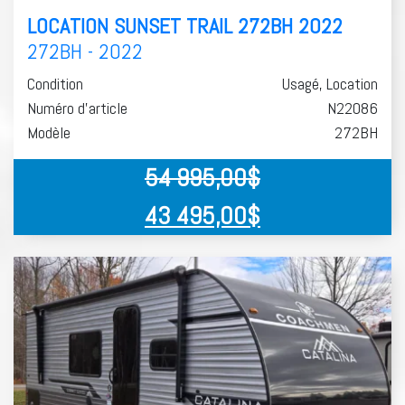
LOCATION SUNSET TRAIL 272BH 2022
272BH - 2022
Condition
Usagé, Location
Numéro d'article
N22086
Modèle
272BH
54 995,00
$
43 495,00
$