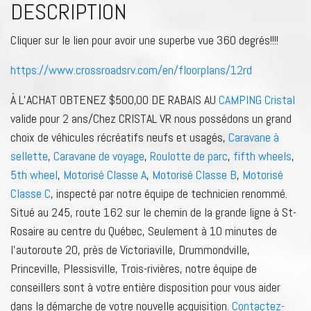
DESCRIPTION
Cliquer sur le lien pour avoir une superbe vue 360 degrés!!!!
https://www.crossroadsrv.com/en/floorplans/12rd
À L’ACHAT OBTENEZ $500,00 DE RABAIS AU
CAMPING Cristal
valide pour 2 ans/Chez CRISTAL VR nous possédons un grand
choix de véhicules récréatifs neufs et usagés,
Caravane à
sellette
,
Caravane de voyage
,
Roulotte de parc
,
fifth wheels
,
5th wheel
,
Motorisé Classe A
,
Motorisé Classe B
,
Motorisé
Classe C
, inspecté par notre équipe de technicien renommé.
Situé au 245, route 162 sur le chemin de la grande ligne à St-
Rosaire au centre du Québec, Seulement à 10 minutes de
l’autoroute 20, près de Victoriaville, Drummondville,
Princeville, Plessisville, Trois-rivières, notre équipe de
conseillers sont à votre entière disposition pour vous aider
dans la démarche de votre nouvelle acquisition.
Contactez-