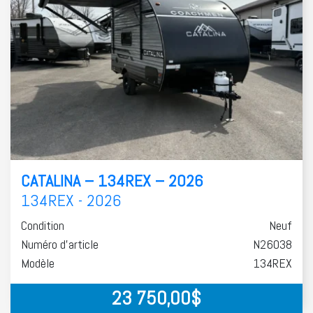
CATALINA – 134REX – 2026
134REX - 2026
Condition
Neuf
Numéro d'article
N26038
Modèle
134REX
23 750,00
$