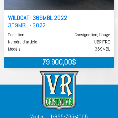
WILDCAT- 369MBL 2022
369MBL - 2022
Condition
Consignation, Usagé
Numéro d'article
UBRITRE
Modèle
369MBL
79 900,00
$
Ventes :
1-855-795-4005