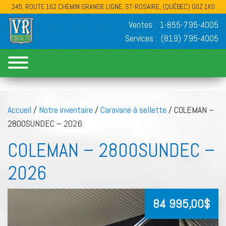
245, ROUTE 162 CHEMIN GRANDE LIGNE, ST-ROSAIRE, (QUÉBEC) G0Z 1K0
Ventes :
1-855-795-4005
Services :
(819) 795-4005
Accueil
/
Notre inventaire
/
Caravane à sellette
/ COLEMAN –
2800SUNDEC – 2026
COLEMAN – 2800SUNDEC –
2026
84 995,00
$