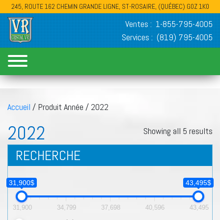
245, ROUTE 162 CHEMIN GRANDE LIGNE, ST-ROSAIRE, (QUÉBEC) G0Z 1K0
Ventes :
1-855-795-4005
Services :
(819) 795-4005
Accueil
/ Produit Année / 2022
2022
Showing all 5 results
RECHERCHE
31,900$
43,495$
31,900
34,799
37,698
40,596
43,495