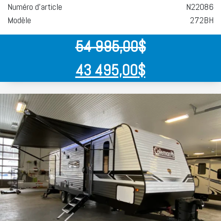
Numéro d'article
N22086
Modèle
272BH
54 995,00
$
43 495,00
$