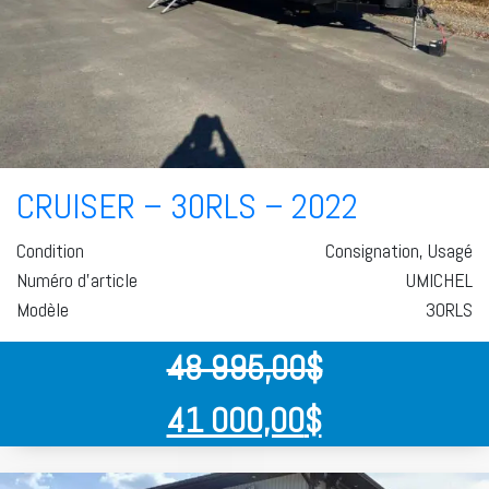
CRUISER – 30RLS – 2022
Condition
Consignation, Usagé
Numéro d'article
UMICHEL
Modèle
30RLS
48 995,00
$
41 000,00
$