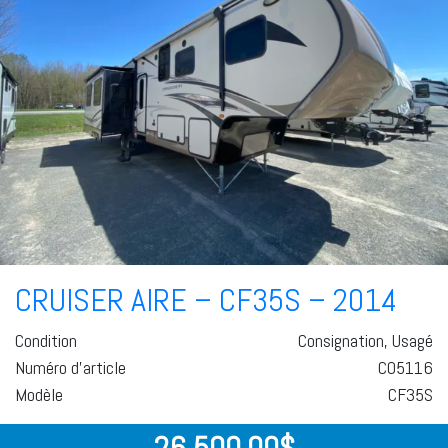
CRUISER AIRE – CF35S – 2014
Condition
Consignation, Usagé
Numéro d'article
C05116
Modèle
CF35S
26 500,00
$