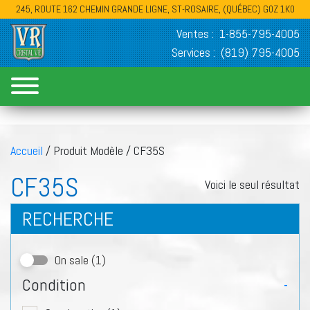
245, ROUTE 162 CHEMIN GRANDE LIGNE, ST-ROSAIRE, (QUÉBEC) G0Z 1K0
Ventes :
1-855-795-4005
Services :
(819) 795-4005
Accueil
/ Produit Modèle / CF35S
CF35S
Voici le seul résultat
RECHERCHE
On sale
(1)
Condition
-