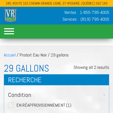
245, ROUTE 162 CHEMIN GRANDE LIGNE, ST-ROSAIRE, (QUÉBEC) G0Z 1K0
Ventes :
1-855-795-4005
Services :
(819) 795-4005
Accueil
/ Produit Eau Noir / 29 gallons
29 GALLONS
Showing all 2 results
RECHERCHE
Condition
-
EN RÉAPPROVISIONNEMENT
(1)